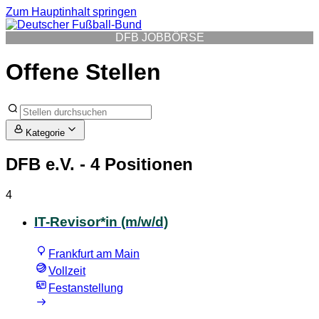
Zum Hauptinhalt springen
DFB JOBBÖRSE
Offene Stellen
Kategorie
DFB e.V.
- 4 Positionen
4
IT-Revisor*in (m/w/d)
Frankfurt am Main
Vollzeit
Festanstellung